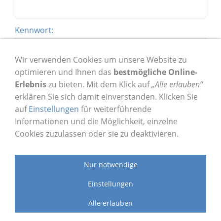
Kennwort:
Wir verwenden Cookies um unsere Website zu
Angemeldet bleiben
optimieren und Ihnen das
bestmögliche Online-
Erlebnis
zu bieten. Mit dem Klick auf
„Alle erlauben“
Du hast dein Kennwort vergessen?
erklären Sie sich damit einverstanden. Klicken Sie
auf
Einstellungen
für weiterführende
Jetzt ein neues Kundenkonto erstellen
Informationen und die Möglichkeit, einzelne
Cookies zuzulassen oder sie zu deaktivieren.
Anmelden
Nur notwendige
Einstellungen
AGB
Widerrufsrecht
Versand & Zahlung
Alle erlauben
Cookies
Datenschutz
Impressum